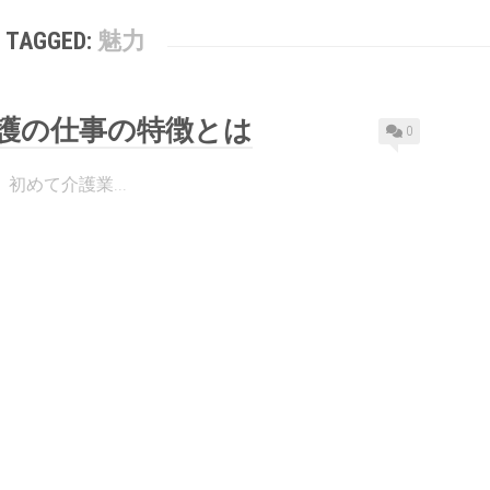
TAGGED:
魅力
護の仕事の特徴とは
0
初めて介護業...